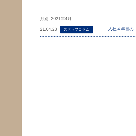
月別: 2021年4月
入社４年目の
21.04.23
スタッフコラム