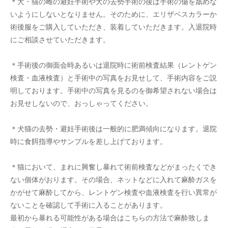
＊犬・猫の雌の避妊手術や犬の去勢手術の後は手術の傷を舐めな
いようにしないとなりません。そのために、エリザベスカラーか
術後服をご購入していただき、装着していただきます。入退院時
にご相談させていただきます。
＊手術後の御面会時あるいは退院時に術前検査結果（レントゲン
検査・血液検査）と手術中の写真をお見せして、手術内容をご説
明しております。手術中の写真を見るのを御希望されない場合は
お見せしないので、おっしゃってください。
＊犬猫の去勢・避妊手術後は一般的に肥満傾向になります。退院
時に食餌指導やサンプルを差し上げております。
＊猫において、まれに興奮し暴れて術前検査などがまったくでき
ない個体がおります。その場合、ネットなどに入れて麻酔ガスを
かがせて麻酔してから、レントゲン検査や血液検査を行い異常が
ないことを確認して手術に入ることがあります。
最初から暴れる可能性がある場合はこちらの方法で麻酔致しま