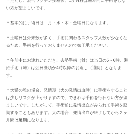
＊ただし、混合ワクチン接種後、1か月程は基本的に手術をしな
い方が望ましいです。
＊基本的に手術日は 月・水・木・金曜日になります。
＊土曜日は外来数が多く、手術に関わるスタッフ人数が少なくな
るため、手術を行っておりませんので御了承ください。
＊午前中にお連れいただき、去勢手術（雄）は当日の5～6時、避
妊手術（雌）は翌日昼頃か4時以降のお返し（退院）となりま
す。
＊犬猫の雌の場合、発情期（犬の発情出血時）に手術をすること
は少しリスクが上がりますので、できれば手術を行わない方が望
ましいです。したがって、手術前に発情出血がみられて手術を延
期することもあります。犬の場合、発情出血が終了してから２ヶ
月間は延期になります。